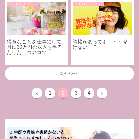
びじねすノウハウ
びじねすノウハウ
得意なことを仕事にして
資格があっても・・・稼
月に30万円の収入を得る
げない！？
たった一つのコツ
次のページ
1
2
3
4