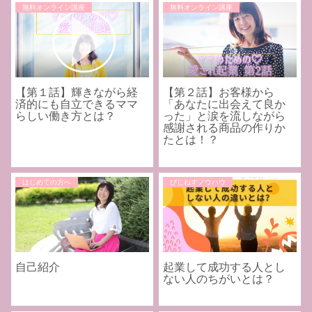
無料オンライン講座
無料オンライン講座
【第１話】輝きながら経
【第２話】お客様から
済的にも自立できるママ
「あなたに出会えて良か
らしい働き方とは？
った」と涙を流しながら
感謝される商品の作りか
たとは！？
はじめての方へ
びじねすノウハウ
自己紹介
起業して成功する人とし
ない人のちがいとは？