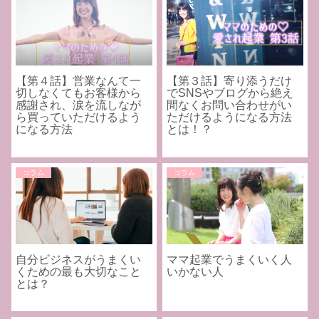
【第４話】営業なんて一
【第３話】寄り添うだけ
切しなくてもお客様から
でSNSやブログから絶え
感謝され、涙を流しなが
間なくお問い合わせがい
ら買っていただけるよう
ただけるようになる方法
になる方法
とは！？
コラム
コラム
自分ビジネスがうまくい
ママ起業でうまくいく人
くための最も大切なこと
いかない人
とは？